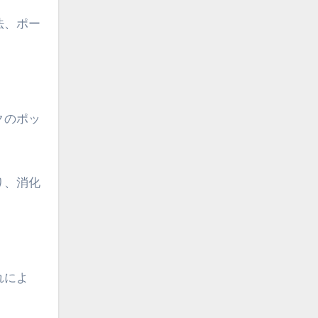
法、ポー
クのポッ
り、消化
れによ