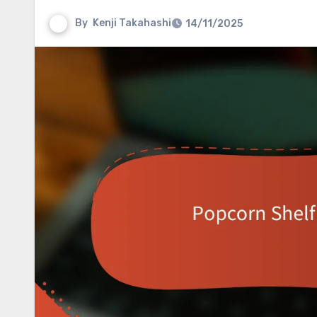
By
Kenji Takahashi
14/11/2025