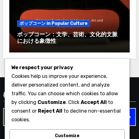
ポップコーン in Popular Culture
ポップコーン：文学、芸術、文化的文脈
における象徴性
We respect your privacy
Cookies help us improve your experience,
deliver personalized content, and analyze
traffic. You can choose which cookies to allow
検索
by clicking
Customize
. Click
Accept All
to
consent or
Reject All
to decline non-essential
Search
cookies.
for:
Customize